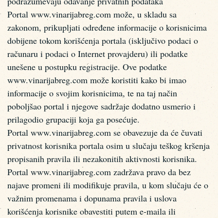
podrazumevaju odavanje privatnih podataka
Portal www.vinarijabreg.com može, u skladu sa
zakonom, prikupljati određene informacije o korisnicima
dobijene tokom korišćenja portala (isključivo podaci o
računaru i podaci o Internet provajderu) ili podatke
unešene u postupku registracije. Ove podatke
www.vinarijabreg.com može koristiti kako bi imao
informacije o svojim korisnicima, te na taj način
poboljšao portal i njegove sadržaje dodatno usmerio i
prilagodio grupaciji koja ga posećuje.
Portal www.vinarijabreg.com se obavezuje da će čuvati
privatnost korisnika portala osim u slučaju teškog kršenja
propisanih pravila ili nezakonitih aktivnosti korisnika.
Portal www.vinarijabreg.com zadržava pravo da bez
najave promeni ili modifikuje pravila, u kom slučaju će o
važnim promenama i dopunama pravila i uslova
korišćenja korisnike obavestiti putem e-maila ili