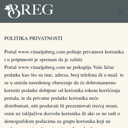
Skip
to
main
POLITIKA PRIVATNOSTI
content
Portal www.vinarijabreg.com poštuje privatnost korisnika
i u potpunosti je spreman da je zaštiti.
Portal www.vinarijabreg.com ne prikuplja Vaše lične
podatke kao što su ime, adresa, broj telefona ili e-mail. te
se u smislu navedenog obavezuje da će dobronamerno
koristiti podatke dobijene od korisnika tokom korišćenja
portala, te da privatne podatke korisnika neće
distribuirati, niti prodavati ili prezentovati trećoj strani,
osim uz isključivu dozvolu korisnika ili ako se ne radi o
demografskim podacima za grupu korisnika koji ne