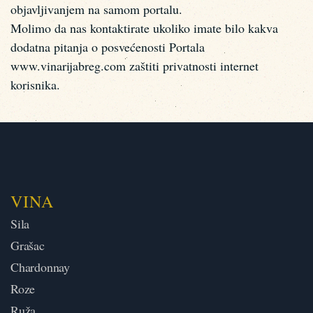
objavljivanjem na samom portalu.
Molimo da nas kontaktirate ukoliko imate bilo kakva
dodatna pitanja o posvećenosti Portala
www.vinarijabreg.com zaštiti privatnosti internet
korisnika.
VINA
Sila
Grašac
Chardonnay
Roze
Ruža